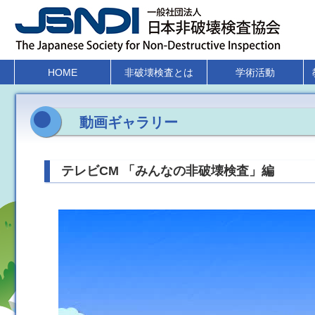
HOME
非破壊検査とは
学術活動
動画ギャラリー
テレビCM 「みんなの非破壊検査」編