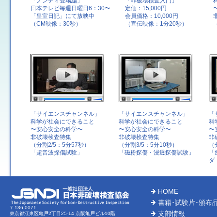
「ノンディ登場編」
「非破壊検査入門」
日本テレビ毎週日曜日6：30〜
定価：15,000円
「皇室日記」にて放映中
会員価格：10,000円
（CM映像：30秒）
（宣伝映像：1分20秒）
「サイエンスチャンネル」
「サイエンスチャンネル」
「
科学が社会にできること
科学が社会にできること
科
〜安心安全の科学〜
〜安心安全の科学〜
〜
非破壊検査特集
非破壊検査特集
非
（分割2/5：5分57秒）
（分割3/5：5分10秒）
（
「超音波探傷試験」
「磁粉探傷・浸透探傷試験」
「
ダ
HOME
書籍･試験片･頒布
〒136-0071
支部情報
東京都江東区亀戸2丁目25-14 京阪亀戸ビル10階