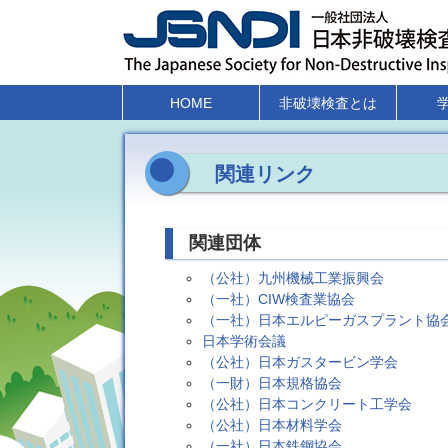
HOME
非破壊検査とは
関連リンク
関連団体
（公社）九州機械工業振興会
（一社）CIW検査業協会
（一社）日本エルピーガスプラント協
日本学術会議
（公社）日本ガスタービン学会
（一財）日本規格協会
（公社）日本コンクリート工学会
（公社）日本材料学会
（一社）日本鉄鋼協会