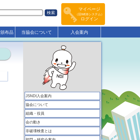
マイページ
（旧WEBシステム）
ログイン
･頒布品
当協会について
入会案内
JSNDI入会案内
協会について
組織・役員
会の動き
非破壊検査とは
部門・研究会案内