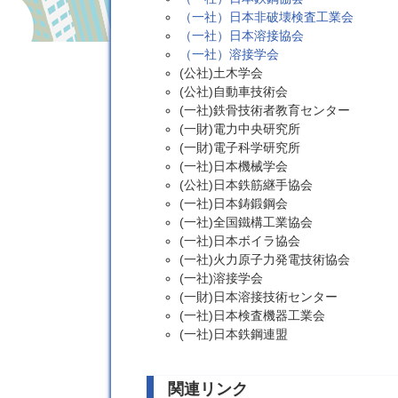
（一社）日本非破壊検査工業会
（一社）日本溶接協会
（一社）溶接学会
(公社)土木学会
(公社)自動車技術会
(一社)鉄骨技術者教育センター
(一財)電力中央研究所
(一財)電子科学研究所
(一社)日本機械学会
(公社)日本鉄筋継手協会
(一社)日本鋳鍛鋼会
(一社)全国鐵構工業協会
(一社)日本ボイラ協会
(一社)火力原子力発電技術協会
(一社)溶接学会
(一財)日本溶接技術センター
(一社)日本検査機器工業会
(一社)日本鉄鋼連盟
関連リンク