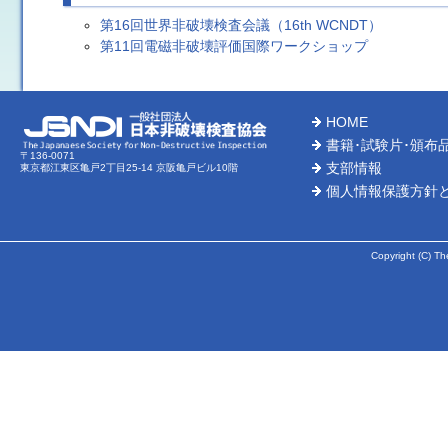
第16回世界非破壊検査会議（16th WCNDT）
第11回電磁非破壊評価国際ワークショップ
HOME
書籍･試験片･頒布
〒136-0071
支部情報
東京都江東区亀戸2丁目25-14 京阪亀戸ビル10階
個人情報保護方針
Copyright (C) Th