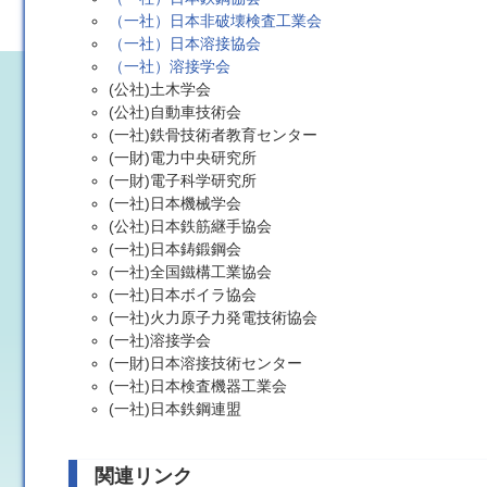
（一社）日本非破壊検査工業会
（一社）日本溶接協会
（一社）溶接学会
(公社)土木学会
(公社)自動車技術会
(一社)鉄骨技術者教育センター
(一財)電力中央研究所
(一財)電子科学研究所
(一社)日本機械学会
(公社)日本鉄筋継手協会
(一社)日本鋳鍛鋼会
(一社)全国鐵構工業協会
(一社)日本ボイラ協会
(一社)火力原子力発電技術協会
(一社)溶接学会
(一財)日本溶接技術センター
(一社)日本検査機器工業会
(一社)日本鉄鋼連盟
関連リンク