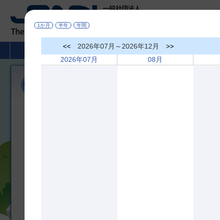
1か月
半年
年間
<<
2026年07月～2026年12月
>>
HOME
非破壊検査とは
学術活動
2026年07月
08月
国際会議
国際会議
今後の国際会議予定
International Conference on NDE 4.0（対面開催）
開催日：2022年4月26～28日
開催場所：ドイツ、ミュンヘン