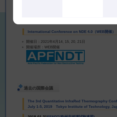
International Conference on NDE 4.0（WEB開催）
開催日：2021年4月14, 15, 20, 21日
開催場所：WEB開催
過去の国際会議
The 3rd Quantitative InfraRed Thermography Co
July 1-5, 2019 Tokyo Institute of Technology, Ja
2018-01-31
EFNDT(欧州非破壊試験連盟)