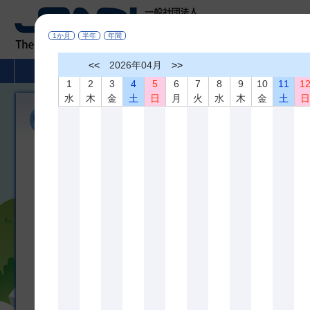
1か月
半年
年間
<<
2026年04月
>>
HOME
非破壊検査とは
学術活動
1
2
3
4
5
6
7
8
9
10
11
1
水
木
金
土
日
月
火
水
木
金
土
国際会議
国際会議
今後の国際会議予定
International Conference on NDE 4.0（対面開催）
開催日：2022年4月26～28日
開催場所：ドイツ、ミュンヘン