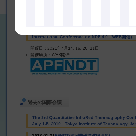
International Conference on NDE 4.0（WEB開催）
開催日：2021年4月14, 15, 20, 21日
開催場所：WEB開催
過去の国際会議
The 3rd Quantitative InfraRed Thermography Co
July 1-5, 2019 Tokyo Institute of Technology, Ja
2018-01-31
EFNDT(欧州非破壊試験連盟)