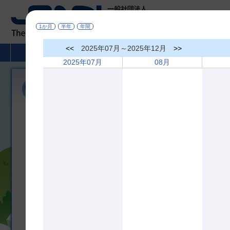
1か月
半年
年間
<<
2025年07月～2025年12月
>>
HOME
非破壊検査とは
学術活動
2025年07月
08月
国際会議
国際会議
今後の国際会議予定
International Conference on NDE 4.0（対面開催）
開催日：2022年4月26～28日
開催場所：ドイツ、ミュンヘン