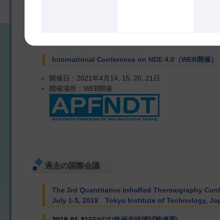
International Conference on NDE 4.0（WEB開催）
開催日：2021年4月14, 15, 20, 21日
開催場所：WEB開催
過去の国際会議
The 3rd Quantitative InfraRed Thermography Co
July 1-5, 2019 Tokyo Institute of Technology, Ja
2018-01-31
EFNDT(欧州非破壊試験連盟)