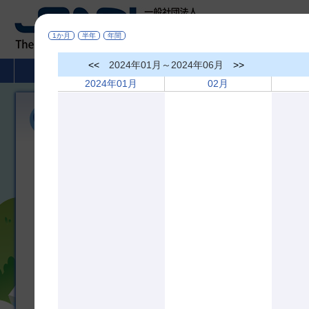
1か月
半年
年間
<<
2024年01月～2024年06月
>>
HOME
非破壊検査とは
学術活動
2024年01月
02月
各賞受賞候補者募集
令和7年度 協会賞、業績賞、名誉会員、技術貢献賞
協会賞 受賞候補者募集
協会賞 表彰募集案内
[pdf]
協会賞 申請書
[pdf]