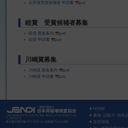
石井賞受賞候補者 申請書
[pdf]
睦賞 受賞候補者募集
睦賞 募集案内
[pdf]
睦賞 申請書
[pdf]
川嶋賞募集
川嶋賞 募集案内
[pdf]
川嶋賞 申請書
[pdf]
HOME
書籍･試験片･頒布
〒136-0071
支部情報
東京都江東区亀戸2丁目25-14 京阪亀戸ビル10階