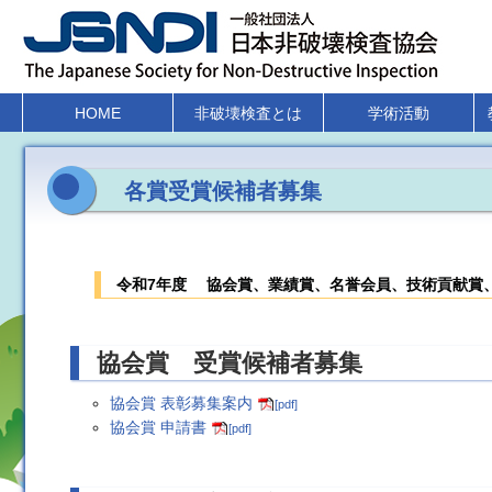
HOME
非破壊検査とは
学術活動
各賞受賞候補者募集
令和7年度 協会賞、業績賞、名誉会員、技術貢献賞
協会賞 受賞候補者募集
協会賞 表彰募集案内
[pdf]
協会賞 申請書
[pdf]