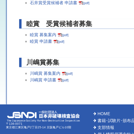
石井賞受賞候補者 申請書
[pdf]
睦賞 受賞候補者募集
睦賞 募集案内
[pdf]
睦賞 申請書
[pdf]
川嶋賞募集
川嶋賞 募集案内
[pdf]
川嶋賞 申請書
[pdf]
HOME
書籍･試験片･頒布
〒136-0071
支部情報
東京都江東区亀戸2丁目25-14 京阪亀戸ビル10階