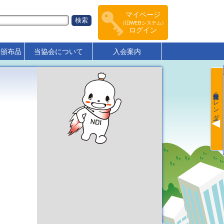
マイページ
（旧WEBシステム）
ログイン
･頒布品
当協会について
入会案内
最新情報・カレンダー