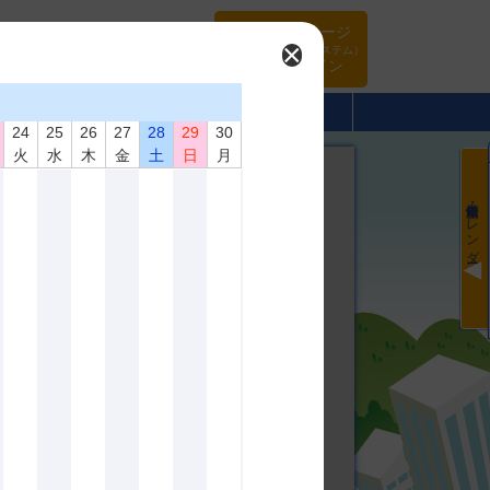
マイページ
×
（旧WEBシステム）
ログイン
･頒布品
当協会について
入会案内
24
25
26
27
28
29
30
火
水
木
金
土
日
月
最新情報・カレンダー