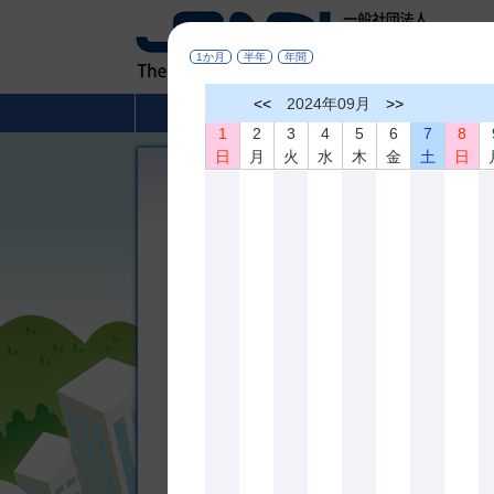
1か月
半年
年間
<<
2024年09月
>>
HOME
非破壊検査とは
1
2
3
4
5
6
7
8
日
月
火
水
木
金
土
日