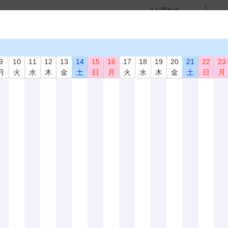
お問合せ
サイトマップ
English Page
学術活動
教育活動・講習会
資格試験
書籍･試験片
9
10
11
12
13
14
15
16
17
18
19
20
21
22
23
月
火
水
木
金
土
日
月
火
水
木
金
土
日
月