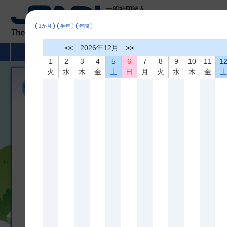
1か月
半年
年間
<<
2026年12月
>>
HOME
非破壊検査とは
学術活動
1
2
3
4
5
6
7
8
9
10
11
1
火
水
木
金
土
日
月
火
水
木
金
機関誌「非破壊検査」
広く非破壊検査、材料評価及びこれらに関連の深い分野に役立つ研
び相互の啓蒙を図ることを目的として、機関誌「非破壊検査」を年間
しております。論文内容は非破壊査、材料評価及びこれらに関連の
のものです。
＊掲載論文の全文は
J-STAGE
でどなたでもご覧になれます
機関誌 最新３号分掲載