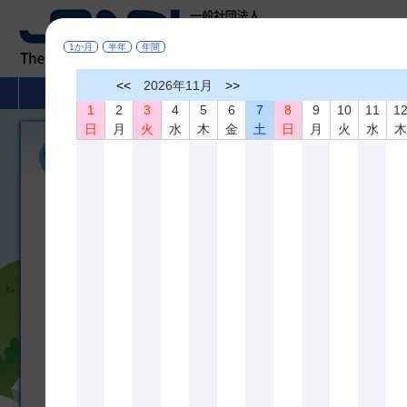
1か月
半年
年間
<<
2026年11月
>>
HOME
非破壊検査とは
学術活動
1
2
3
4
5
6
7
8
9
10
11
1
日
月
火
水
木
金
土
日
月
火
水
機関誌「非破壊検査」
広く非破壊検査、材料評価及びこれらに関連の深い分野に役立つ研
び相互の啓蒙を図ることを目的として、機関誌「非破壊検査」を年間
しております。論文内容は非破壊査、材料評価及びこれらに関連の
のものです。
＊掲載論文の全文は
J-STAGE
でどなたでもご覧になれます
機関誌 最新３号分掲載