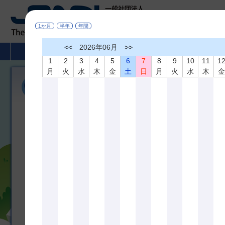
1か月
半年
年間
<<
2026年06月
>>
HOME
非破壊検査とは
学術活動
1
2
3
4
5
6
7
8
9
10
11
1
月
火
水
木
金
土
日
月
火
水
木
機関誌「非破壊検査」
広く非破壊検査、材料評価及びこれらに関連の深い分野に役立つ研
び相互の啓蒙を図ることを目的として、機関誌「非破壊検査」を年間
しております。論文内容は非破壊査、材料評価及びこれらに関連の
のものです。
＊掲載論文の全文は
J-STAGE
でどなたでもご覧になれます
機関誌 最新３号分掲載