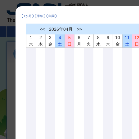
1か月
半年
年間
<<
2026年04月
>>
HOME
非破壊検査とは
学術活動
1
2
3
4
5
6
7
8
9
10
11
1
水
木
金
土
日
月
火
水
木
金
土
機関誌「非破壊検査」
広く非破壊検査、材料評価及びこれらに関連の深い分野に役立つ研
び相互の啓蒙を図ることを目的として、機関誌「非破壊検査」を年間
しております。論文内容は非破壊査、材料評価及びこれらに関連の
のものです。
＊掲載論文の全文は
J-STAGE
でどなたでもご覧になれます
機関誌 最新３号分掲載