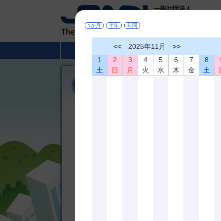
1か月
半年
年間
<<
2025年11月
>>
HOME
非破壊検査とは
1
2
3
4
5
6
7
8
土
日
月
火
水
木
金
土
機関誌「非破壊検査」
広く非破壊検査、材料評価及びこれらに関連の深
び相互の啓蒙を図ることを目的として、機関誌「
しております。論文内容は非破壊査、材料評価及
のものです。
＊掲載論文の全文は
J-STAGE
でどなたでも
機関誌 最新３号分掲載