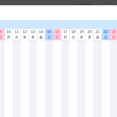
お問合せ
サイトマップ
English Page
学術活動
教育活動・講習会
資格試験
書籍･試験片
9
10
11
12
13
14
15
16
17
18
19
20
21
22
23
日
月
火
水
木
金
土
日
月
火
水
木
金
土
日
い分野に役立つ研究結果及び情報を本会会員に提供すると共に、会員間の意思の疎
非破壊検査」を年間12回発行しております。投稿論文は機関誌「非破壊検査」に掲
びこれらに関連の深い研究、または技術・装置の開発等に関するもので、他誌に未
ご覧になれます。