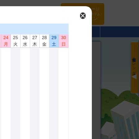
マイページ
×
（旧WEBシステム）
ログイン
･頒布品
当協会について
入会案内
24
25
26
27
28
29
30
月
火
水
木
金
土
日
最新情報・カレンダー
通及
載
発表