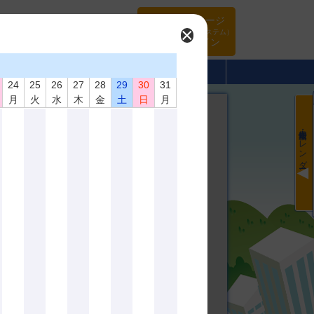
マイページ
×
（旧WEBシステム）
ログイン
･頒布品
当協会について
入会案内
24
25
26
27
28
29
30
31
月
火
水
木
金
土
日
月
最新情報・カレンダー
通及
載
発表