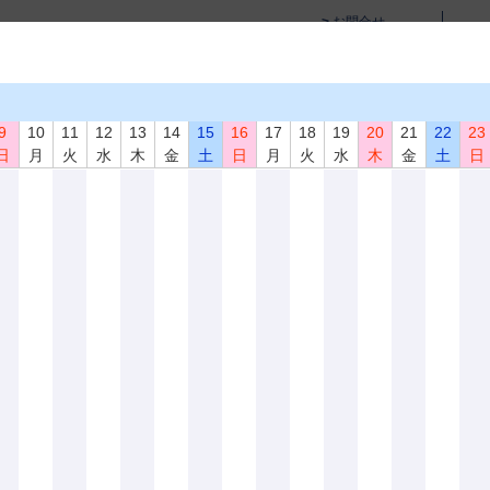
お問合せ
サイトマップ
English Page
学術活動
教育活動・講習会
資格試験
書籍･試験片
9
10
11
12
13
14
15
16
17
18
19
20
21
22
23
日
月
火
水
木
金
土
日
月
火
水
木
金
土
日
い分野に役立つ研究結果及び情報を本会会員に提供すると共に、会員間の意思の疎
非破壊検査」を年間12回発行しております。投稿論文は機関誌「非破壊検査」に掲
びこれらに関連の深い研究、または技術・装置の開発等に関するもので、他誌に未
ご覧になれます。