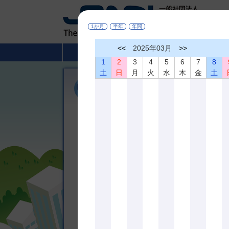
1か月
半年
年間
<<
2025年03月
>>
HOME
非破壊検査とは
1
2
3
4
5
6
7
8
土
日
月
火
水
木
金
土
機関誌「非破壊検査」
広く非破壊検査、材料評価及びこれらに関連の深
び相互の啓蒙を図ることを目的として、機関誌「
しております。論文内容は非破壊査、材料評価及
のものです。
＊掲載論文の全文は
J-STAGE
でどなたでも
機関誌 最新３号分掲載