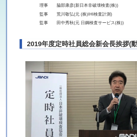
理事 脇部康彦(新日本非破壊検査(株))
監事 荒川敬弘(元 (株)IHI検査計測)
監事 田中秀秋(元 日鋼検査サービス(株))
2019年度定時社員総会新会長挨拶(動