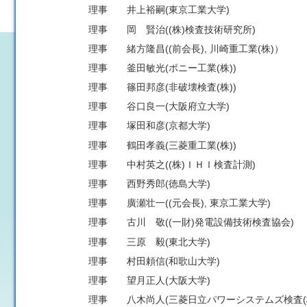
理事 井上裕嗣(東京工業大学)
理事 岡 賢治((株)検査技術研究所)
理事 緒方隆昌((前会長), 川崎重工業(株)）
理事 釜田敏光(ポニー工業(株))
理事 篠田邦彦(非破壊検査(株))
理事 谷口良一(大阪府立大学)
理事 塚田和彦(京都大学)
理事 鶴田孝義(三菱重工業(株))
理事 中村英之((株)ＩＨＩ検査計測)
理事 西野秀郎(徳島大学)
理事 廣瀬壮一((元会長), 東京工業大学)
理事 古川 敬((一財)発電設備技術検査協会)
理事 三原 毅(東北大学)
理事 村田頼信(和歌山大学)
理事 望月正人(大阪大学)
理事 八木尚人(三菱日立パワーシステムズ検査(株