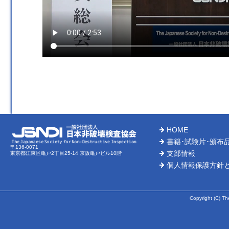
HOME
書籍･試験片･頒布
〒136-0071
支部情報
東京都江東区亀戸2丁目25-14 京阪亀戸ビル10階
個人情報保護方針
Copyright (C) Th