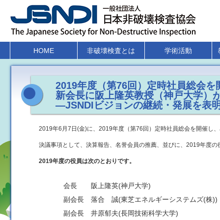
HOME
非破壊検査とは
学術活動
2019年度（第76回）定時社員総会を
新会長に阪上隆英教授（神戸大学）
―JSNDIビジョンの継続・発展を表
2019年6月7日(金)に、2019年度（第76回）定時社員総会を開催
決議事項として、決算報告、名誉会員の推薦、並びに、2019年度
2019年度の役員は次のとおりです。
会長 阪上隆英(神戸大学)
副会長 落合 誠(東芝エネルギーシステムズ(株))
副会長 井原郁夫(長岡技術科学大学)