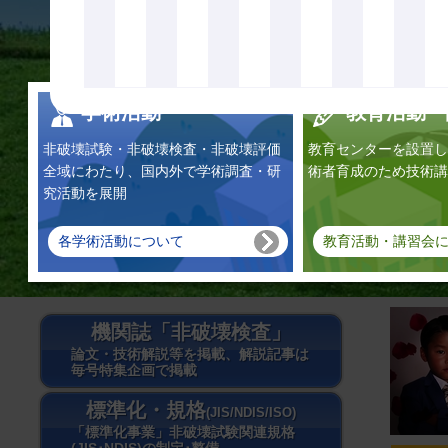
学術活動
教育活動・
非破壊試験・非破壊検査・非破壊評価
教育センターを設置し
全域にわたり、国内外で学術調査・研
術者育成のため技術講
究活動を展開
各学術活動について
教育活動・講習会
機関誌「非破壊検査」
論文・技術解説等を掲載、解説記事は
毎号特集企画で掲載
標準化・規格
(JIS/NDIS/ISO)
「標準化事業」非破壊試験関連規格