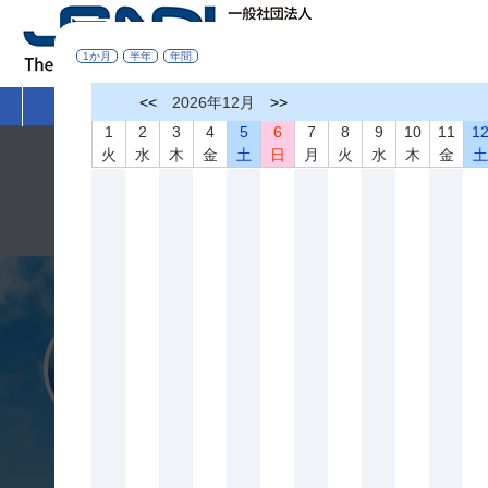
1か月
半年
年間
<<
2026年12月
>>
HOME
非破壊検査とは
学術活動
1
2
3
4
5
6
7
8
9
10
11
1
火
水
木
金
土
日
月
火
水
木
金
令和８年熊本地震により被災された皆さまへ
このたびの令和８年熊本地震により被災された皆さまに心より
一日も早く復旧を果たされ、皆さまの暮らしの安心と安全が確
一般社団法人 日本非破壊検査協会 会長 落合 誠
入会案内