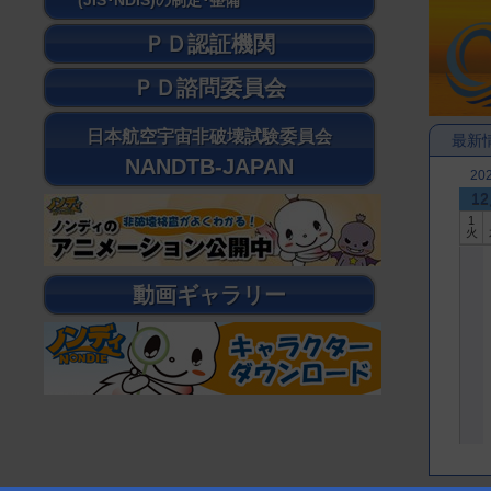
(JIS･NDIS)の制定･整備
ＰＤ認証機関
ＰＤ諮問委員会
日本航空宇宙非破壊試験委員会
最新
NANDTB-JAPAN
20
1
1
火
動画ギャラリー