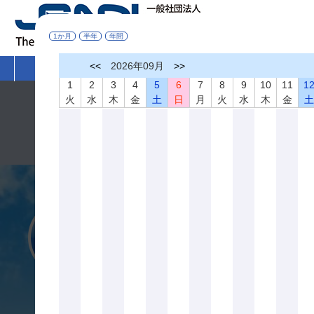
1か月
半年
年間
<<
2026年09月
>>
HOME
非破壊検査とは
学術活動
1
2
3
4
5
6
7
8
9
10
11
1
火
水
木
金
土
日
月
火
水
木
金
令和８年熊本地震により被災された皆さまへ
このたびの令和８年熊本地震により被災された皆さまに心より
一日も早く復旧を果たされ、皆さまの暮らしの安心と安全が確
一般社団法人 日本非破壊検査協会 会長 落合 誠
入会案内