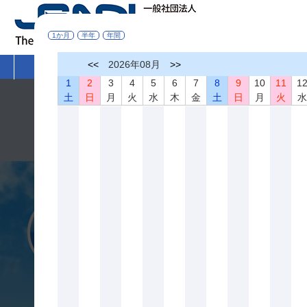
1か月
半年
年間
<<
2026年08月
>>
HOME
非破壊検査とは
学術活動
1
2
3
4
5
6
7
8
9
10
11
1
土
日
月
火
水
木
金
土
日
月
火
令和８年熊本地震により被災された皆さまへ
このたびの令和８年熊本地震により被災された皆さまに心より
一日も早く復旧を果たされ、皆さまの暮らしの安心と安全が確
一般社団法人 日本非破壊検査協会 会長 落合 誠
入会案内