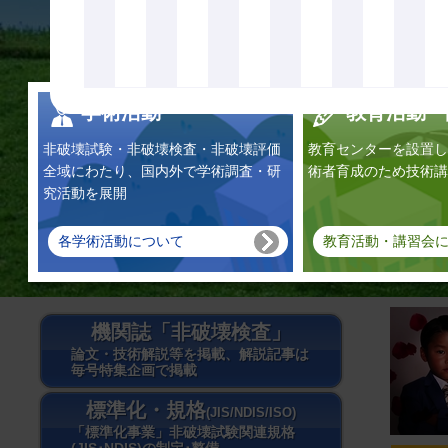
学術活動
教育活動・
非破壊試験・非破壊検査・非破壊評価
教育センターを設置し
全域にわたり、国内外で学術調査・研
術者育成のため技術講
究活動を展開
各学術活動について
教育活動・講習会
機関誌「非破壊検査」
論文・技術解説等を掲載、解説記事は
毎号特集企画で掲載
標準化・規格
(JIS/NDIS/ISO)
「標準化事業」非破壊試験関連規格