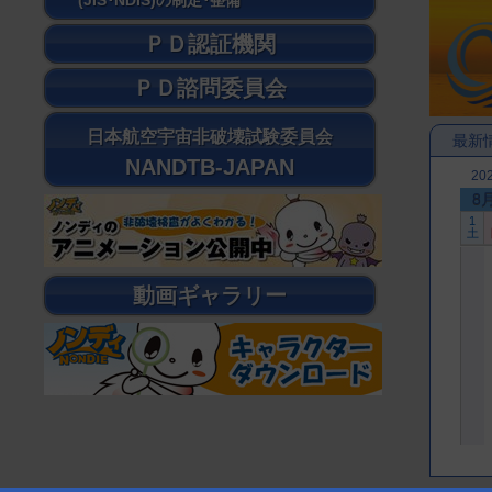
(JIS･NDIS)の制定･整備
ＰＤ認証機関
ＰＤ諮問委員会
日本航空宇宙非破壊試験委員会
最新
NANDTB-JAPAN
20
8
1
土
動画ギャラリー