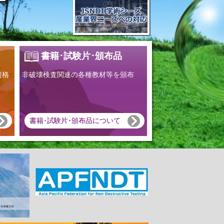
書籍･試験片･頒布品
資格
非破壊検査関連の各種教材等を頒布
書籍･試験片･頒布品について