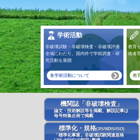
学術活動
非破壊試験・非破壊検査・非破壊評価
教育
全域にわたり、国内外で学術調査・研
術者
究活動を展開
各学術活動について
教
機関誌「非破壊検査」
論文・技術解説等を掲載、解説記事は
毎号特集企画で掲載
標準化・規格
(JIS/NDIS/ISO)
「標準化事業」非破壊試験関連規格