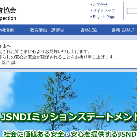
お問合せ
サイトマップ
English Page
学術活動
教育活動・講習会
資格試験
書籍･試験片
さまへ
災された皆さまに心よりお見舞い申し上げます。
暮らしの安心と安全が確保されることをお祈り申し上げます。
 落合 誠