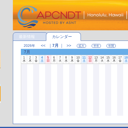
最新情報
カレンダー
<<
｜
7月
｜
>>
2026年
拡大
半年
年間
7月
1
2
3
4
5
6
7
8
9
10
11
12
13
14
15
16
17
18
水
木
金
土
日
月
火
水
木
金
土
日
月
火
水
木
金
土