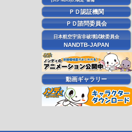
(JIS･NDIS)の制定･整備
ＰＤ認証機関
ＰＤ諮問委員会
日本航空宇宙非破壊試験委員会
NANDTB-JAPAN
動画ギャラリー