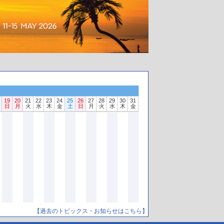
19
20
21
22
23
24
25
26
27
28
29
30
31
日
月
火
水
木
金
土
日
月
火
水
木
金
【過去のトピックス・お知らせはこちら】