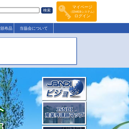
マイページ
（旧WEBシステム）
ログイン
･頒布品
当協会について