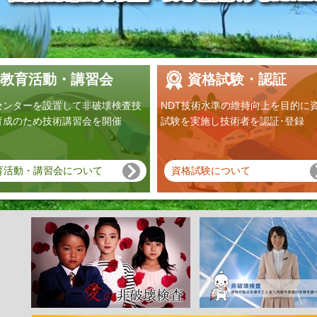
教育活動・講習会
資格試験・認証
センターを設置して非破壊検査技
NDT技術水準の維持向上を目的に
育成のため技術講習会を開催
試験を実施し技術者を認証･登録
育活動・講習会について
資格試験について