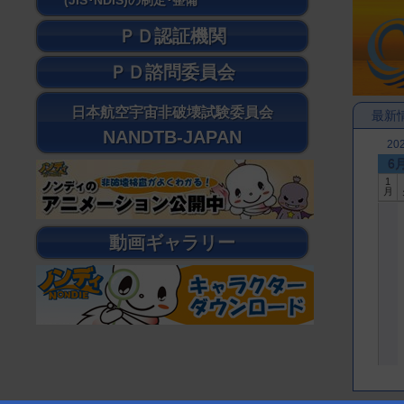
(JIS･NDIS)の制定･整備
ＰＤ認証機関
ＰＤ諮問委員会
日本航空宇宙非破壊試験委員会
最新
NANDTB-JAPAN
20
6
1
月
動画ギャラリー