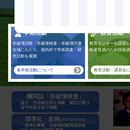
学術活動
教育活動・
非破壊試験・非破壊検査・非破壊評価
教育センターを設置し
全域にわたり、国内外で学術調査・研
術者育成のため技術講
究活動を展開
各学術活動について
教育活動・講習会
機関誌「非破壊検査」
論文・技術解説等を掲載、解説記事は
毎号特集企画で掲載
標準化・規格
(JIS/NDIS/ISO)
「標準化事業」非破壊試験関連規格