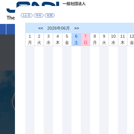
1か月
半年
年間
<<
2026年06月
>>
HOME
非破壊検査とは
学術活動
1
2
3
4
5
6
7
8
9
10
11
1
月
火
水
木
金
土
日
月
火
水
木
令和８年熊本地震により被災された皆さまへ
このたびの令和８年熊本地震により被災された皆さまに心より
一日も早く復旧を果たされ、皆さまの暮らしの安心と安全が確
一般社団法人 日本非破壊検査協会 会長 落合 誠
入会案内