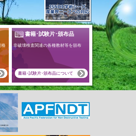
書籍･試験片･頒布品
資格
非破壊検査関連の各種教材等を頒布
書籍･試験片･頒布品について