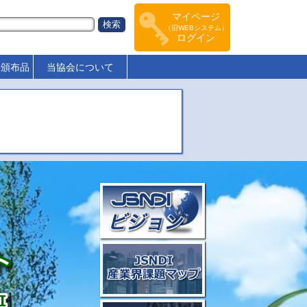
マイページ
（旧WEBシステム）
ログイン
･頒布品
当協会について