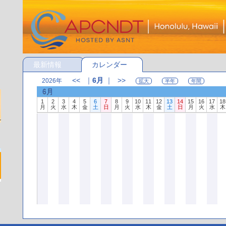
最新情報
カレンダー
<<
｜
6月
｜
>>
2026年
拡大
半年
年間
6月
1
2
3
4
5
6
7
8
9
10
11
12
13
14
15
16
17
18
月
火
水
木
金
土
日
月
火
水
木
金
土
日
月
火
水
木