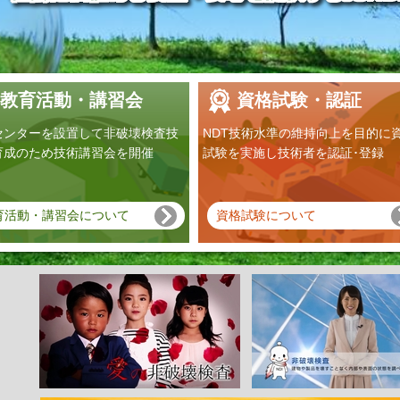
教育活動・講習会
資格試験・認証
センターを設置して非破壊検査技
NDT技術水準の維持向上を目的に
育成のため技術講習会を開催
試験を実施し技術者を認証･登録
育活動・講習会について
資格試験について