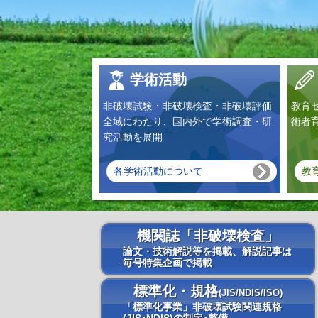
学術活動
非破壊試験・非破壊検査・非破壊評価
教育
全域にわたり、国内外で学術調査・研
術者
究活動を展開
各学術活動について
教
機関誌「非破壊検査」
論文・技術解説等を掲載、解説記事は
毎号特集企画で掲載
標準化・規格
(JIS/NDIS/ISO)
「標準化事業」非破壊試験関連規格