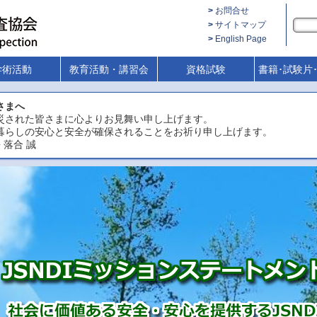
お問合せ
サイトマップ
English Page
学術活動
教育活動・講習会
資格試験
書籍･試験片
さまへ
災された皆さまに心よりお見舞い申し上げます。
暮らしの安心と安全が確保されることをお祈り申し上げます。
 落合 誠