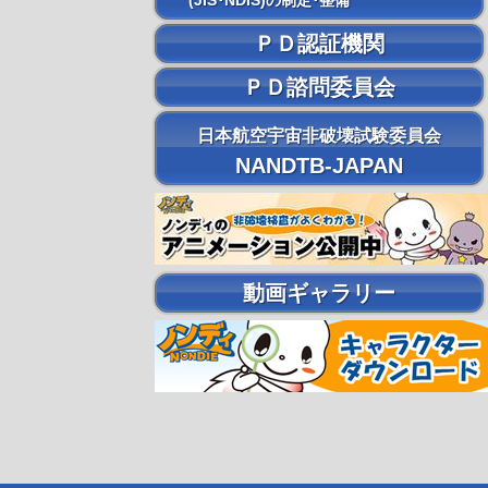
(JIS･NDIS)の制定･整備
ＰＤ認証機関
ＰＤ諮問委員会
日本航空宇宙非破壊試験委員会
NANDTB-JAPAN
動画ギャラリー