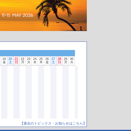
19
20
21
22
23
24
25
26
27
28
29
30
金
土
日
月
火
水
木
金
土
日
月
火
【過去のトピックス・お知らせはこちら】