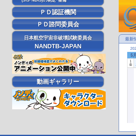
(JIS･NDIS)の制定･整備
ＰＤ認証機関
ＰＤ諮問委員会
日本航空宇宙非破壊試験委員会
最新
NANDTB-JAPAN
20
5
1
金
動画ギャラリー