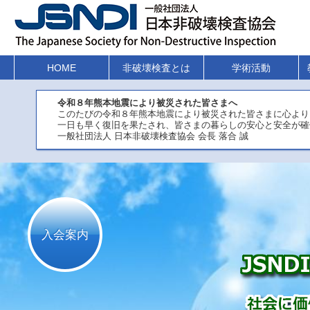
HOME
非破壊検査とは
学術活動
令和８年熊本地震により被災された皆さまへ
このたびの令和８年熊本地震により被災された皆さまに心より
一日も早く復旧を果たされ、皆さまの暮らしの安心と安全が確
一般社団法人 日本非破壊検査協会 会長 落合 誠
入会案内