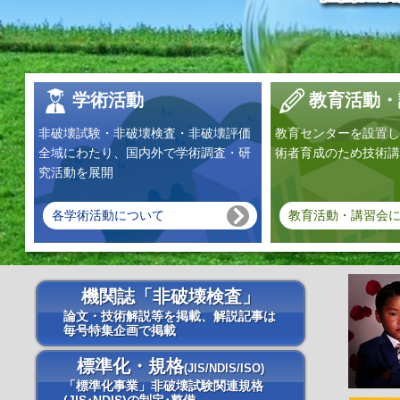
学術活動
教育活動・
非破壊試験・非破壊検査・非破壊評価
教育センターを設置し
全域にわたり、国内外で学術調査・研
術者育成のため技術講
究活動を展開
各学術活動について
教育活動・講習会
機関誌「非破壊検査」
論文・技術解説等を掲載、解説記事は
毎号特集企画で掲載
標準化・規格
(JIS/NDIS/ISO)
「標準化事業」非破壊試験関連規格