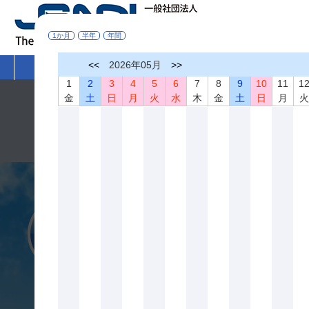
1か月
半年
年間
<<
2026年05月
>>
HOME
非破壊検査とは
学術活動
1
2
3
4
5
6
7
8
9
10
11
1
金
土
日
月
火
水
木
金
土
日
月
令和８年熊本地震により被災された皆さまへ
このたびの令和８年熊本地震により被災された皆さまに心より
一日も早く復旧を果たされ、皆さまの暮らしの安心と安全が確
一般社団法人 日本非破壊検査協会 会長 落合 誠
入会案内