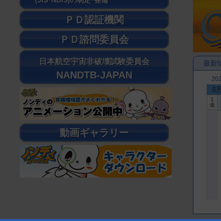
(JIS･NDIS)の制定･整備
ＰＤ認証機関
ＰＤ諮問委員会
日本航空宇宙非破壊試験委員会
最新
NANDTB-JAPAN
20
5
1
金
動画ギャラリー