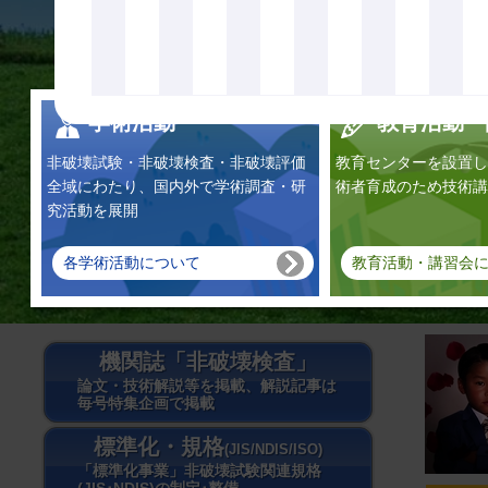
学術活動
教育活動・
非破壊試験・非破壊検査・非破壊評価
教育センターを設置し
全域にわたり、国内外で学術調査・研
術者育成のため技術講
究活動を展開
各学術活動について
教育活動・講習会
機関誌「非破壊検査」
論文・技術解説等を掲載、解説記事は
毎号特集企画で掲載
標準化・規格
(JIS/NDIS/ISO)
「標準化事業」非破壊試験関連規格