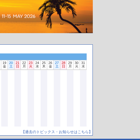
19
20
21
22
23
24
25
26
27
28
29
30
31
金
土
日
月
火
水
木
金
土
日
月
火
水
【過去のトピックス・お知らせはこちら】