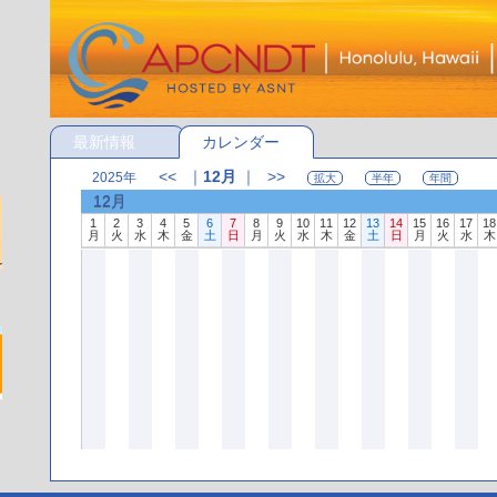
最新情報
カレンダー
<<
｜
12月
｜
>>
2025年
拡大
半年
年間
12月
1
2
3
4
5
6
7
8
9
10
11
12
13
14
15
16
17
18
月
火
水
木
金
土
日
月
火
水
木
金
土
日
月
火
水
木