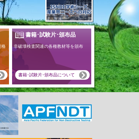
書籍･試験片･頒布品
資格
非破壊検査関連の各種教材等を頒布
書籍･試験片･頒布品について