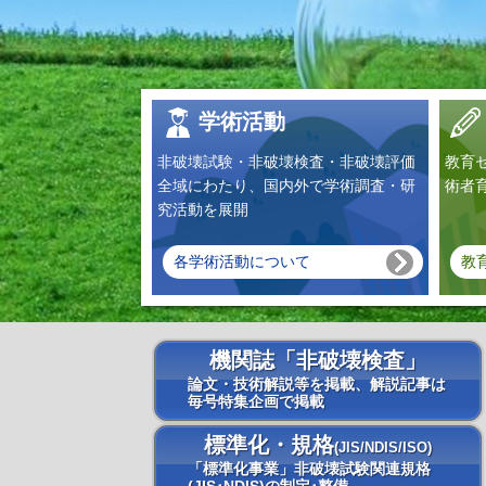
学術活動
非破壊試験・非破壊検査・非破壊評価
教育
全域にわたり、国内外で学術調査・研
術者
究活動を展開
各学術活動について
教
機関誌「非破壊検査」
論文・技術解説等を掲載、解説記事は
毎号特集企画で掲載
標準化・規格
(JIS/NDIS/ISO)
「標準化事業」非破壊試験関連規格