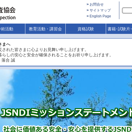
お問合せ
サイトマップ
English Page
学術活動
教育活動・講習会
資格試験
書籍･試験片
さまへ
災された皆さまに心よりお見舞い申し上げます。
暮らしの安心と安全が確保されることをお祈り申し上げます。
 落合 誠