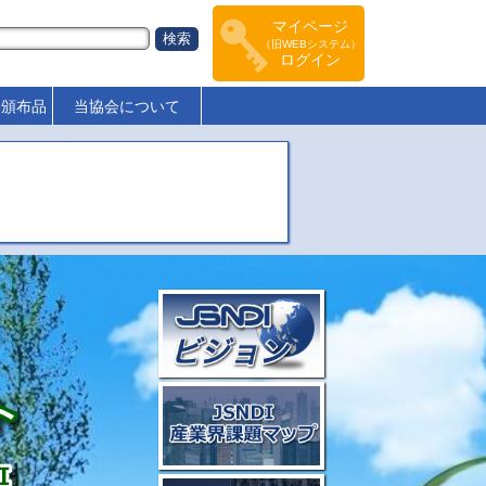
マイページ
（旧WEBシステム）
ログイン
･頒布品
当協会について