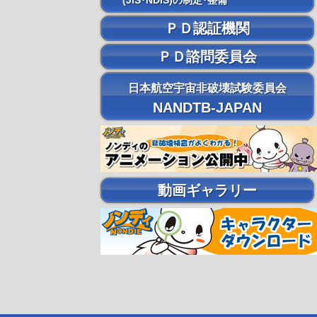
(JIS･NDIS)の制定･整備
ＰＤ認証機関
ＰＤ諮問委員会
日本航空宇宙非破壊試験委員会
NANDTB-JAPAN
動画ギャラリー