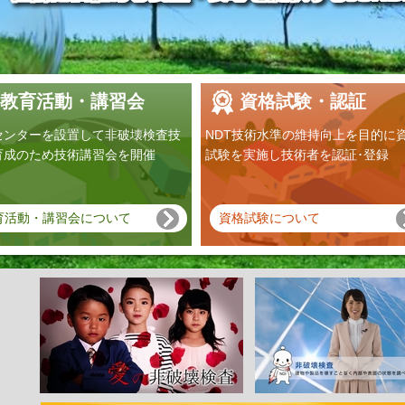
教育活動・講習会
資格試験・認証
センターを設置して非破壊検査技
NDT技術水準の維持向上を目的に
育成のため技術講習会を開催
試験を実施し技術者を認証･登録
育活動・講習会について
資格試験について