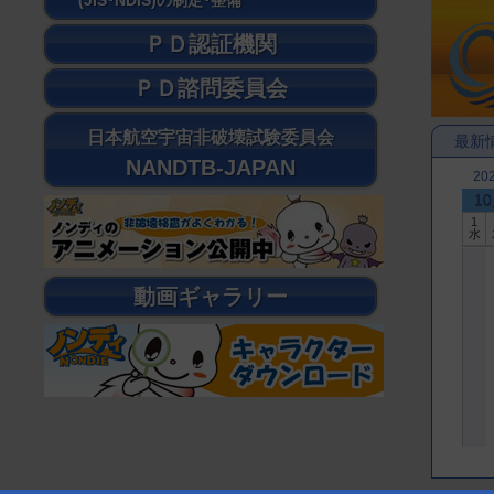
(JIS･NDIS)の制定･整備
ＰＤ認証機関
ＰＤ諮問委員会
日本航空宇宙非破壊試験委員会
最新
NANDTB-JAPAN
20
1
1
水
動画ギャラリー