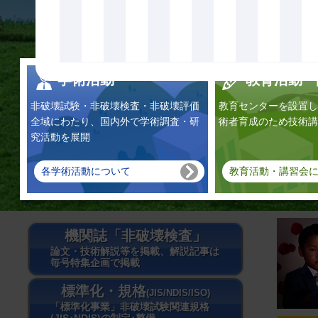
学術活動
教育活動・
非破壊試験・非破壊検査・非破壊評価
教育センターを設置し
全域にわたり、国内外で学術調査・研
術者育成のため技術講
究活動を展開
各学術活動について
教育活動・講習会
機関誌「非破壊検査」
論文・技術解説等を掲載、解説記事は
毎号特集企画で掲載
標準化・規格
(JIS/NDIS/ISO)
「標準化事業」非破壊試験関連規格