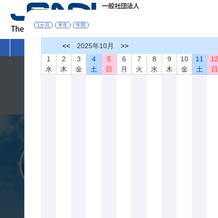
1か月
半年
年間
<<
2025年10月
>>
HOME
非破壊検査とは
学術活動
1
2
3
4
5
6
7
8
9
10
11
1
水
木
金
土
日
月
火
水
木
金
土
令和８年熊本地震により被災された皆さまへ
このたびの令和８年熊本地震により被災された皆さまに心より
一日も早く復旧を果たされ、皆さまの暮らしの安心と安全が確
一般社団法人 日本非破壊検査協会 会長 落合 誠
入会案内